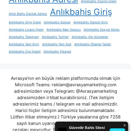
Anlıkbahis Casino İşlem
Anlıkbahis Giriş
Anlık Bahis Destek Adresi
Anlıkbahis Giriş İşlem
Anlıkbahis Güncel
Anlıkbahis Güncel Giriş
Anlıkbahis Lisans İşlem
Anlıkbahis Maç Sonucu
Anlıkbahis Sosyal Adres
Anlıkbahis Telegram
Anlıkbahis Twitter
Anlıkbahis Vip Hizmetler
Anlıkbahis Yeni Giriş
Anlıkbahis Yeni Slot
Anlıkbahis Ödeme Talebi
Anlıkbahis Üye İşlemi
Anlıkbahis Şikayet
Avrasya'nın en büyük reklam platformunda olmak için
Microsoft Teams:
reklam@avrasyamarketing.com
adresimizden veya Telegram: @Avrasyamarketing
adresimizden irtibat kurabilirsiniz. (Tek iletişim
adreslerimiz teams / telegram ve mail adresimizdir.
Harici hiçbir iletişim adresimiz bulunmamaktadır.
Lütfen itibar etmeyiniz.) Türkiye yasalarına göre 7258
sayılı kanun uyarınca yasa dışı bahis oynamanın
cezaları mevcuttur. Şu an bulunduğunuz site hiç bir