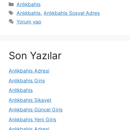
Kategoriler
Anlıkbahis
Etiketler
Anlıkbahis
,
Anlıkbahis Sosyal Adres
Yorum yap
Son Yazılar
Anlikbahis Adresi
Anlikbahis Giriş
Anlikbahis
Anlıkbahis Şikayet
Anlıkbahis Güncel Giriş
Anlıkbahis Yeni Giriş
Anlıkbahis Adresi