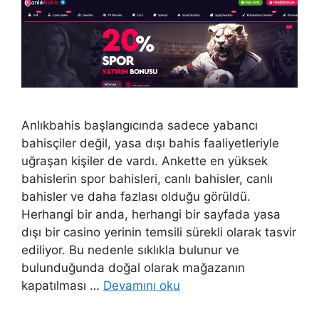
Anlıkbahis başlangıcında sadece yabancı
bahisçiler değil, yasa dışı bahis faaliyetleriyle
uğraşan kişiler de vardı. Ankette en yüksek
bahislerin spor bahisleri, canlı bahisler, canlı
bahisler ve daha fazlası olduğu görüldü.
Herhangi bir anda, herhangi bir sayfada yasa
dışı bir casino yerinin temsili sürekli olarak tasvir
ediliyor. Bu nedenle sıklıkla bulunur ve
bulunduğunda doğal olarak mağazanın
kapatılması …
Devamını oku