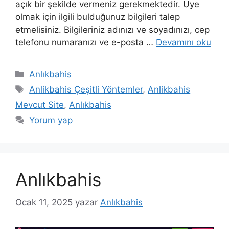
açık bir şekilde vermeniz gerekmektedir. Üye
olmak için ilgili bulduğunuz bilgileri talep
etmelisiniz. Bilgileriniz adınızı ve soyadınızı, cep
telefonu numaranızı ve e-posta …
Devamını oku
Kategoriler
Anlıkbahis
Etiketler
Anlikbahis Çeşitli Yöntemler
,
Anlikbahis
Mevcut Site
,
Anlıkbahis
Yorum yap
Anlıkbahis
Ocak 11, 2025
yazar
Anlıkbahis