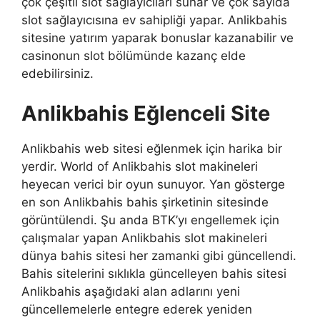
çok çeşitli slot sağlayıcıları sunar ve çok sayıda
slot sağlayıcısına ev sahipliği yapar. Anlikbahis
sitesine yatırım yaparak bonuslar kazanabilir ve
casinonun slot bölümünde kazanç elde
edebilirsiniz.
Anlikbahis Eğlenceli Site
Anlikbahis web sitesi eğlenmek için harika bir
yerdir. World of Anlikbahis slot makineleri
heyecan verici bir oyun sunuyor. Yan gösterge
en son Anlikbahis bahis şirketinin sitesinde
görüntülendi. Şu anda BTK’yı engellemek için
çalışmalar yapan Anlikbahis slot makineleri
dünya bahis sitesi her zamanki gibi güncellendi.
Bahis sitelerini sıklıkla güncelleyen bahis sitesi
Anlikbahis aşağıdaki alan adlarını yeni
güncellemelerle entegre ederek yeniden