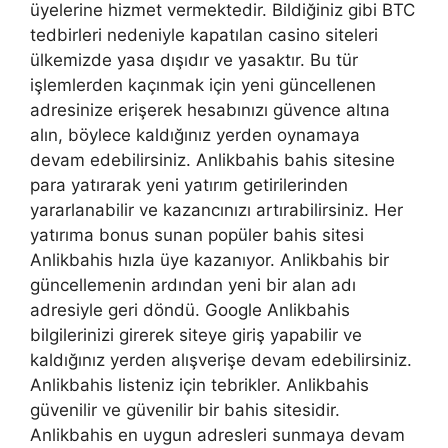
üyelerine hizmet vermektedir. Bildiğiniz gibi BTC
tedbirleri nedeniyle kapatılan casino siteleri
ülkemizde yasa dışıdır ve yasaktır. Bu tür
işlemlerden kaçınmak için yeni güncellenen
adresinize erişerek hesabınızı güvence altına
alın, böylece kaldığınız yerden oynamaya
devam edebilirsiniz. Anlikbahis bahis sitesine
para yatırarak yeni yatırım getirilerinden
yararlanabilir ve kazancınızı artırabilirsiniz. Her
yatırıma bonus sunan popüler bahis sitesi
Anlikbahis hızla üye kazanıyor. Anlikbahis bir
güncellemenin ardından yeni bir alan adı
adresiyle geri döndü. Google Anlikbahis
bilgilerinizi girerek siteye giriş yapabilir ve
kaldığınız yerden alışverişe devam edebilirsiniz.
Anlikbahis listeniz için tebrikler. Anlikbahis
güvenilir ve güvenilir bir bahis sitesidir.
Anlikbahis en uygun adresleri sunmaya devam