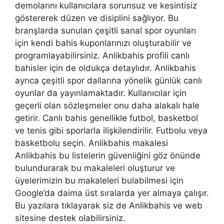
demolarını kullanıcılara sorunsuz ve kesintisiz
göstererek düzen ve disiplini sağlıyor. Bu
branşlarda sunulan çeşitli sanal spor oyunları
için kendi bahis kuponlarınızı oluşturabilir ve
programlayabilirsiniz. Anlikbahis profili canlı
bahisler için de oldukça detaylıdır. Anlikbahis
ayrıca çeşitli spor dallarına yönelik günlük canlı
oyunlar da yayınlamaktadır. Kullanıcılar için
geçerli olan sözleşmeler onu daha alakalı hale
getirir. Canlı bahis genellikle futbol, basketbol
ve tenis gibi sporlarla ilişkilendirilir. Futbolu veya
basketbolu seçin. Anlikbahis makalesi
Anlikbahis bu listelerin güvenliğini göz önünde
bulundurarak bu makaleleri oluşturur ve
üyelerimizin bu makaleleri bulabilmesi için
Google’da daima üst sıralarda yer almaya çalışır.
Bu yazılara tıklayarak siz de Anlikbahis ve web
sitesine destek olabilirsiniz.