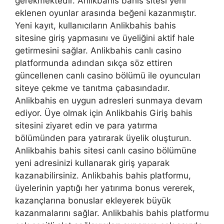
gerekmektedir. Anlikbahis bahis sitesi yeni
eklenen oyunlar arasında beğeni kazanmıştır.
Yeni kayıt, kullanıcıların Anlikbahis bahis
sitesine giriş yapmasını ve üyeliğini aktif hale
getirmesini sağlar. Anlikbahis canlı casino
platformunda adından sıkça söz ettiren
güncellenen canlı casino bölümü ile oyuncuları
siteye çekme ve tanıtma çabasındadır.
Anlikbahis en uygun adresleri sunmaya devam
ediyor. Üye olmak için Anlikbahis Giriş bahis
sitesini ziyaret edin ve para yatırma
bölümünden para yatırarak üyelik oluşturun.
Anlikbahis bahis sitesi canlı casino bölümüne
yeni adresinizi kullanarak giriş yaparak
kazanabilirsiniz. Anlikbahis bahis platformu,
üyelerinin yaptığı her yatırıma bonus vererek,
kazançlarına bonuslar ekleyerek büyük
kazanmalarını sağlar. Anlikbahis bahis platformu