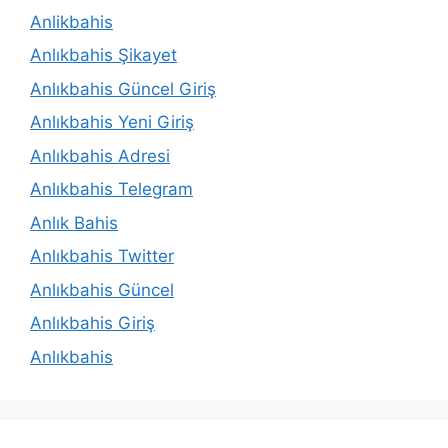
Anlikbahis
Anlıkbahis Şikayet
Anlıkbahis Güncel Giriş
Anlıkbahis Yeni Giriş
Anlıkbahis Adresi
Anlıkbahis Telegram
Anlık Bahis
Anlıkbahis Twitter
Anlıkbahis Güncel
Anlıkbahis Giriş
Anlıkbahis