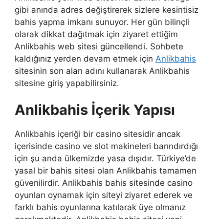
gibi anında adres değiştirerek sizlere kesintisiz
bahis yapma imkanı sunuyor. Her gün bilinçli
olarak dikkat dağıtmak için ziyaret ettiğim
Anlikbahis web sitesi güncellendi. Sohbete
kaldığınız yerden devam etmek için
Anlikbahis
sitesinin son alan adını kullanarak Anlikbahis
sitesine giriş yapabilirsiniz.
Anlikbahis İçerik Yapısı
Anlikbahis içeriği bir casino sitesidir ancak
içerisinde casino ve slot makineleri barındırdığı
için şu anda ülkemizde yasa dışıdır. Türkiye’de
yasal bir bahis sitesi olan Anlikbahis tamamen
güvenilirdir. Anlikbahis bahis sitesinde casino
oyunları oynamak için siteyi ziyaret ederek ve
farklı bahis oyunlarına katılarak üye olmanız