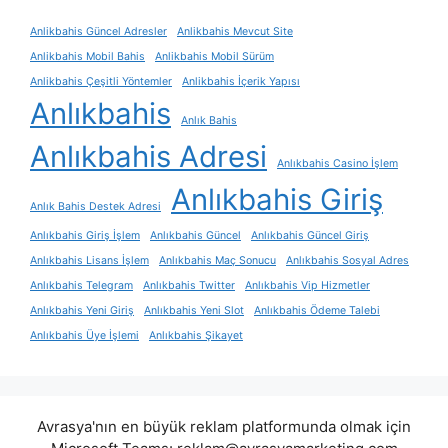
Anlikbahis Güncel Adresler
Anlikbahis Mevcut Site
Anlikbahis Mobil Bahis
Anlikbahis Mobil Sürüm
Anlikbahis Çeşitli Yöntemler
Anlikbahis İçerik Yapısı
Anlıkbahis
Anlık Bahis
Anlıkbahis Adresi
Anlıkbahis Casino İşlem
Anlıkbahis Giriş
Anlık Bahis Destek Adresi
Anlıkbahis Giriş İşlem
Anlıkbahis Güncel
Anlıkbahis Güncel Giriş
Anlıkbahis Lisans İşlem
Anlıkbahis Maç Sonucu
Anlıkbahis Sosyal Adres
Anlıkbahis Telegram
Anlıkbahis Twitter
Anlıkbahis Vip Hizmetler
Anlıkbahis Yeni Giriş
Anlıkbahis Yeni Slot
Anlıkbahis Ödeme Talebi
Anlıkbahis Üye İşlemi
Anlıkbahis Şikayet
Avrasya'nın en büyük reklam platformunda olmak için